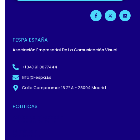
F
X
L
A
-
I
C
T
N
E
W
K
B
I
E
O
T
D
O
T
I
FESPA ESPAÑA
K
E
N
-
R
Asociación Empresarial De La Comunicación Visual
F
+(34) 91 3077444
Info@fespa.es
Calle Campoamor 18 2º A - 28004 Madrid
POLITICAS
Política De Privacidad Y
Protección De Datos
Términos Y
Condiciones