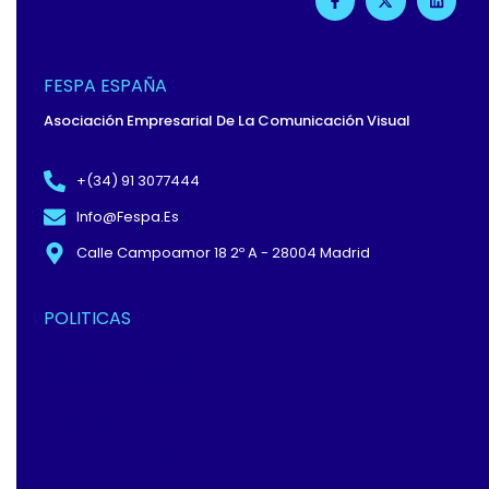
A
-
I
C
T
N
E
W
K
B
I
E
O
T
D
O
T
I
FESPA ESPAÑA
K
E
N
-
R
Asociación Empresarial De La Comunicación Visual
F
+(34) 91 3077444
Info@fespa.es
Calle Campoamor 18 2º A - 28004 Madrid
POLITICAS
Política De Privacidad Y
Protección De Datos
Términos Y
Condiciones
Política De Cookies