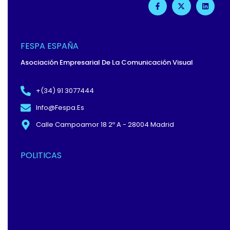
A
-
I
C
T
N
E
W
K
B
I
E
O
T
D
O
T
I
FESPA ESPAÑA
K
E
N
-
R
Asociación Empresarial De La Comunicación Visual
F
+(34) 91 3077444
Info@fespa.es
Calle Campoamor 18 2º A - 28004 Madrid
POLITICAS
Política De Privacidad Y
Protección De Datos
Términos Y
Condiciones
Política De Cookies