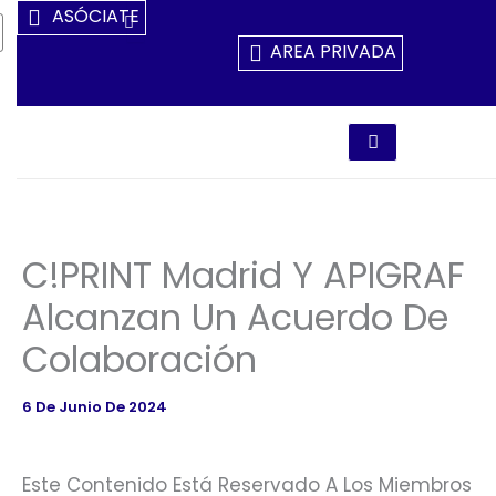
Ir
ASÓCIATE
Al
AREA PRIVADA
Contenido
C!PRINT Madrid Y APIGRAF
Alcanzan Un Acuerdo De
Colaboración
6 De Junio De 2024
Este Contenido Está Reservado A Los Miembros