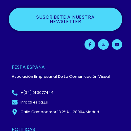
SUSCRIBETE A NUESTRA
NEWSLETTER
F
X
L
A
-
I
C
T
N
E
W
K
B
I
E
O
T
D
O
T
I
FESPA ESPAÑA
K
E
N
-
R
Asociación Empresarial De La Comunicación Visual
F
+(34) 91 3077444
Info@fespa.es
Calle Campoamor 18 2º A - 28004 Madrid
POLITICAS