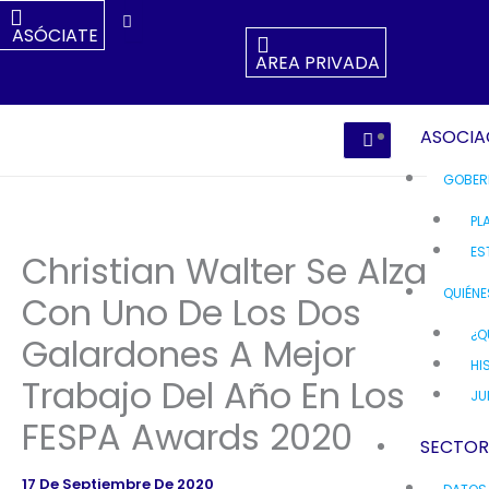
Ir
ASÓCIATE
Al
AREA PRIVADA
Contenido
ASOCIA
GOBER
PL
ES
Christian Walter Se Alza
QUIÉN
Con Uno De Los Dos
¿Q
Galardones A Mejor
HI
Trabajo Del Año En Los
JU
FESPA Awards 2020
SECTO
17 De Septiembre De 2020