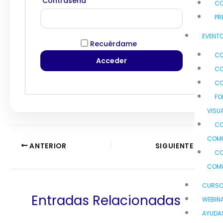
Contraseña
C
PR
EVENTO
Recuérdame
CO
CO
CO
FO
VISU
CO
COMU
ANTERIOR
SIGUIENTE
CO
COMU
CURS
Entradas Relacionadas
WEBIN
AYUDA