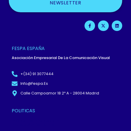
NEWSLETTER
F
X
L
A
-
I
C
T
N
E
W
K
B
I
E
O
T
D
O
T
I
FESPA ESPAÑA
K
E
N
-
R
Asociación Empresarial De La Comunicación Visual
F
+(34) 91 3077444
Info@fespa.es
Calle Campoamor 18 2º A - 28004 Madrid
POLITICAS
Política De Privacidad Y
Protección De Datos