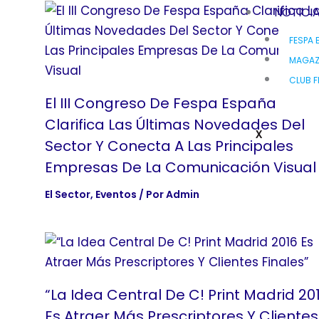
NOTICI
FESPA 
MAGAZ
CLUB F
El III Congreso De Fespa España
Clarifica Las Últimas Novedades Del
X
Sector Y Conecta A Las Principales
Empresas De La Comunicación Visual
El Sector
,
Eventos
/ Por
Admin
“La Idea Central De C! Print Madrid 20
Es Atraer Más Prescriptores Y Clientes