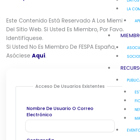
DATOS
LA COM
Este Contenido Está Reservado A Los Miembros
AP
Del Sitio Web. Si Usted Es Miembro, Por Favor
MIEMBR
Identifíquese.
Si Usted No Es Miembro De FESPA España,
ASOCI
Asóciese
Aquí
.
SOCIO
RECURS
PUBLI
Acceso De Usuarios Existentes
ES
FI
Nombre De Usuario O Correo
NE
Electrónico
MA
EVENT