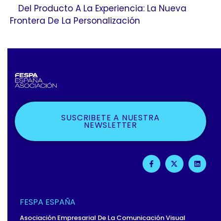
Del Producto A La Experiencia: La Nueva
Frontera De La Personalización
SUSCRIBETE A NUESTRA
NEWSLETTER
F
X
L
A
-
I
C
T
N
E
W
K
B
I
E
O
T
D
O
T
I
FESPA ESPAÑA
K
E
N
-
R
Asociación Empresarial De La Comunicación Visual
F