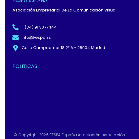
FESPA ESPAÑA
K
E
N
-
R
Asociación Empresarial De La Comunicación Visual
F
+(34) 91 3077444
Info@fespa.es
Calle Campoamor 18 2º A - 28004 Madrid
POLITICAS
Política De Privacidad Y
Protección De Datos
Términos Y
Condiciones
Política De Cookies
© Copyright 2026 FESPA España Asociación. Asociación