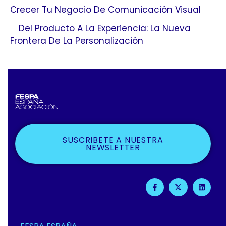
Crecer Tu Negocio De Comunicación Visual
Del Producto A La Experiencia: La Nueva
Frontera De La Personalización
SUSCRIBETE A NUESTRA
NEWSLETTER
F
X
L
A
-
I
C
T
N
E
W
K
B
I
E
O
T
D
O
T
I