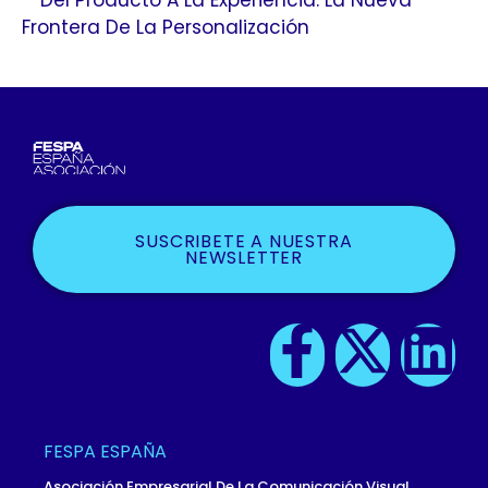
Frontera De La Personalización
SUSCRIBETE A NUESTRA
NEWSLETTER
F
X
L
A
-
I
C
T
N
FESPA ESPAÑA
Asociación Empresarial De La Comunicación Visual