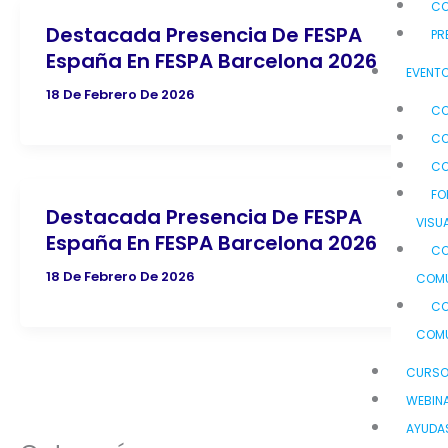
C
Destacada Presencia De FESPA
PR
España En FESPA Barcelona 2026
EVENTO
18 De Febrero De 2026
CO
CO
CO
FO
Destacada Presencia De FESPA
VISU
España En FESPA Barcelona 2026
CO
18 De Febrero De 2026
COMU
CO
COMU
CURS
WEBIN
AYUDA