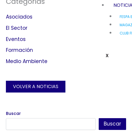
Categorías
NOTICI
Asociados
FESPA 
MAGAZ
El Sector
CLUB F
Eventos
Formación
X
Medio Ambiente
VOLVER A NOTICIAS
Buscar
Buscar