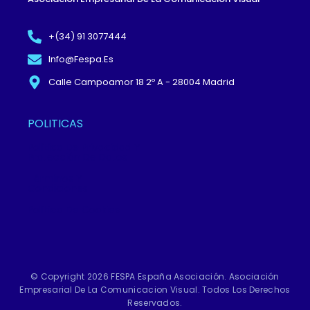
E
W
K
B
I
E
+(34) 91 3077444
Info@fespa.es
O
T
D
Calle Campoamor 18 2º A - 28004 Madrid
O
T
I
POLITICAS
K
E
N
Política De Privacidad Y
Protección De Datos
-
R
Términos Y
Condiciones
F
Política De Cookies
© Copyright 2026 FESPA España Asociación. Asociación
Empresarial De La Comunicacion Visual. Todos Los Derechos
Reservados.