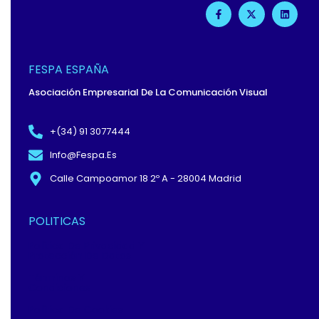
F
X
L
A
-
I
C
T
N
E
W
K
B
I
E
O
T
D
O
T
I
FESPA ESPAÑA
K
E
N
-
R
Asociación Empresarial De La Comunicación Visual
F
+(34) 91 3077444
Info@fespa.es
Calle Campoamor 18 2º A - 28004 Madrid
POLITICAS
Política De Privacidad Y
Protección De Datos
Términos Y
Condiciones
Política De Cookies