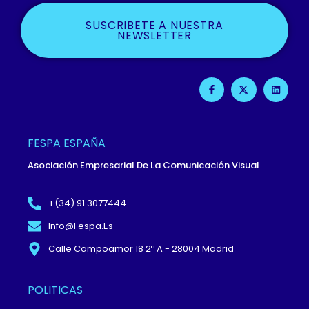
SUSCRIBETE A NUESTRA
NEWSLETTER
F
X
L
A
-
I
C
T
N
E
W
K
B
I
E
O
T
D
O
T
I
FESPA ESPAÑA
K
E
N
-
R
Asociación Empresarial De La Comunicación Visual
F
+(34) 91 3077444
Info@fespa.es
Calle Campoamor 18 2º A - 28004 Madrid
POLITICAS