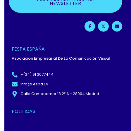
NEWSLETTER
F
X
L
A
-
I
C
T
N
E
W
K
B
I
E
O
T
D
O
T
I
FESPA ESPAÑA
K
E
N
-
R
Asociación Empresarial De La Comunicación Visual
F
+(34) 91 3077444
Info@fespa.es
Calle Campoamor 18 2º A - 28004 Madrid
POLITICAS
Política De Privacidad Y
Protección De Datos