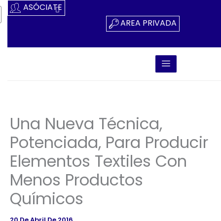
Ir
ASÓCIATE
Al
AREA PRIVADA
Contenido
Una Nueva Técnica,
Potenciada, Para Producir
Elementos Textiles Con
Menos Productos
Químicos
20 De Abril De 2016