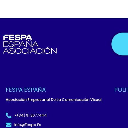
FESPA ESPAÑA
POLI
Asociación Empresarial De La Comunicación Visual
Políti
Términ
+(34) 91 3077444
Políti
Info@fespa.es