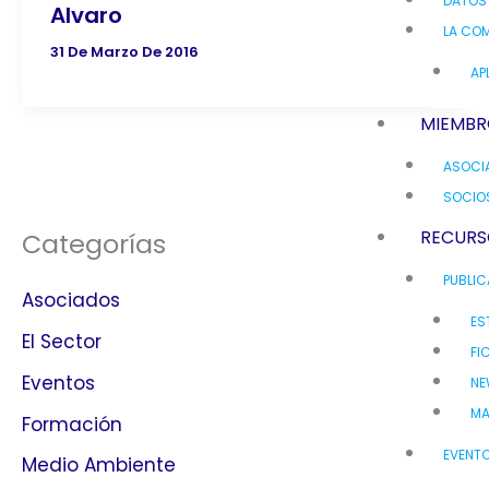
DATOS
Alvaro
LA COM
31 De Marzo De 2016
AP
MIEMBR
ASOCI
SOCIO
RECURS
Categorías
PUBLI
Asociados
ES
El Sector
FI
Eventos
NE
MA
Formación
EVENT
Medio Ambiente