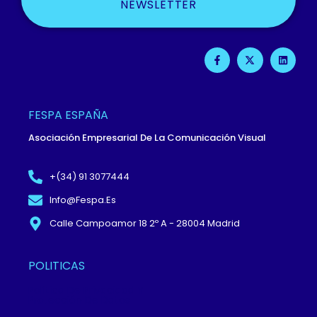
NEWSLETTER
F
X
L
A
-
I
C
T
N
E
W
K
B
I
E
O
T
D
O
T
I
FESPA ESPAÑA
K
E
N
-
R
Asociación Empresarial De La Comunicación Visual
F
+(34) 91 3077444
Info@fespa.es
Calle Campoamor 18 2º A - 28004 Madrid
POLITICAS
Política De Privacidad Y
Protección De Datos