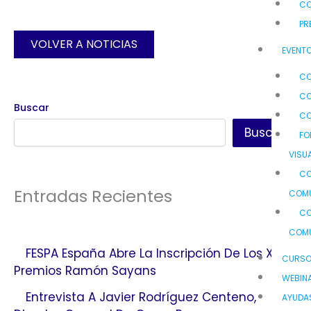
C
PR
VOLVER A NOTICIAS
EVENTO
CO
CO
Buscar
CO
Buscar
FO
VISU
CO
Entradas Recientes
COMU
CO
COMU
FESPA España Abre La Inscripción De Los X
CURS
Premios Ramón Sayans
WEBIN
Entrevista A Javier Rodríguez Centeno,
AYUDA