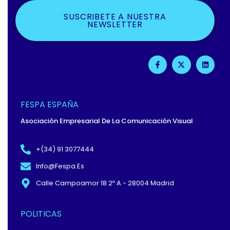
SUSCRIBETE A NUESTRA
NEWSLETTER
F
X
L
A
-
I
C
T
N
E
W
K
B
I
E
O
T
D
O
T
I
FESPA ESPAÑA
K
E
N
-
R
Asociación Empresarial De La Comunicación Visual
F
+(34) 91 3077444
Info@fespa.es
Calle Campoamor 18 2º A - 28004 Madrid
POLITICAS