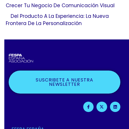
Crecer Tu Negocio De Comunicación Visual
Del Producto A La Experiencia: La Nueva
Frontera De La Personalización
SUSCRIBETE A NUESTRA
NEWSLETTER
F
X
L
A
-
I
C
T
N
E
W
K
B
I
E
O
T
D
O
T
I