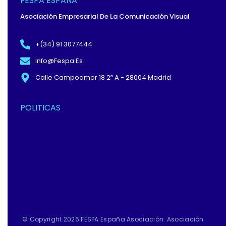
FESPA ESPAÑA
K
E
N
-
R
Asociación Empresarial De La Comunicación Visual
F
+(34) 91 3077444
Info@fespa.es
Calle Campoamor 18 2º A - 28004 Madrid
POLITICAS
Política De Privacidad Y
Protección De Datos
Términos Y
Condiciones
Política De Cookies
© Copyright 2026 FESPA España Asociación. Asociación