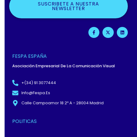
SUSCRIBETE A NUESTRA
NEWSLETTER
F
X
L
A
-
I
C
T
N
E
W
K
B
I
E
O
T
D
O
T
I
FESPA ESPAÑA
K
E
N
-
R
Asociación Empresarial De La Comunicación Visual
F
+(34) 91 3077444
Info@fespa.es
Calle Campoamor 18 2º A - 28004 Madrid
POLITICAS
Política De Privacidad Y
Protección De Datos