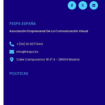
F
X
L
A
-
I
C
T
N
E
W
K
B
I
E
O
T
D
O
T
I
FESPA ESPAÑA
K
E
N
-
R
Asociación Empresarial De La Comunicación Visual
F
+(34) 91 3077444
Info@fespa.es
Calle Campoamor 18 2º A - 28004 Madrid
POLITICAS
Política De Privacidad Y
Protección De Datos
Términos Y
Condiciones
Política De Cookies