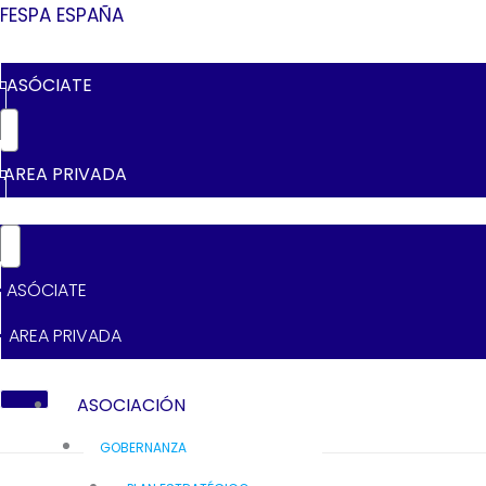
Ir
FESPA ESPAÑA
Al
Contenido
ASÓCIATE
AREA PRIVADA
ASÓCIATE
AREA PRIVADA
ASOCIACIÓN
GOBERNANZA