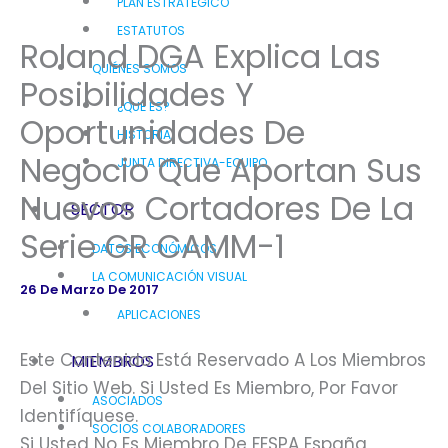
PLAN ESTRATÉGICO
ESTATUTOS
Roland DGA Explica Las
QUIÉNES SOMOS
Posibilidades Y
¿QUÉ ES?
Oportunidades De
HISTORIA
Negocio Que Aportan Sus
JUNTA DIRECTIVA-EQUIPO
Nuevos Cortadores De La
SECTOR
Serie GR CAMM-1
DATOS ECONÓMICOS
LA COMUNICACIÓN VISUAL
26 De Marzo De 2017
APLICACIONES
Este Contenido Está Reservado A Los Miembros
MIEMBROS
Del Sitio Web. Si Usted Es Miembro, Por Favor
ASOCIADOS
Identifíquese.
SOCIOS COLABORADORES
Si Usted No Es Miembro De FESPA España,