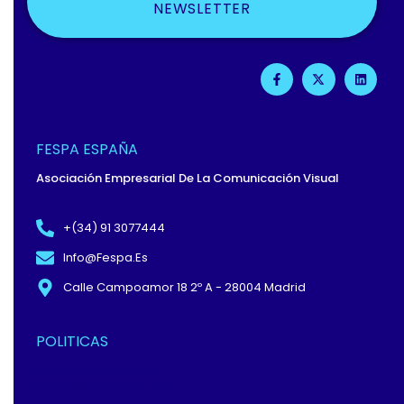
NEWSLETTER
F
X
L
A
-
I
C
T
N
E
W
K
B
I
E
O
T
D
O
T
I
FESPA ESPAÑA
K
E
N
-
R
Asociación Empresarial De La Comunicación Visual
F
+(34) 91 3077444
Info@fespa.es
Calle Campoamor 18 2º A - 28004 Madrid
POLITICAS
Política De Privacidad Y
Protección De Datos