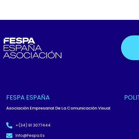
FESPA ESPAÑA
POLI
Asociación Empresarial De La Comunicación Visual
Políti
Términ
+(34) 91 3077444
Políti
Info@fespa.es