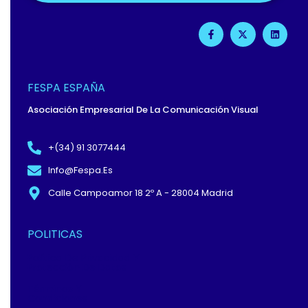
F
X
L
A
-
I
C
T
N
E
W
K
B
I
E
O
T
D
O
T
I
FESPA ESPAÑA
K
E
N
-
R
Asociación Empresarial De La Comunicación Visual
F
+(34) 91 3077444
Info@fespa.es
Calle Campoamor 18 2º A - 28004 Madrid
POLITICAS
Política De Privacidad Y
Protección De Datos
Términos Y
Condiciones