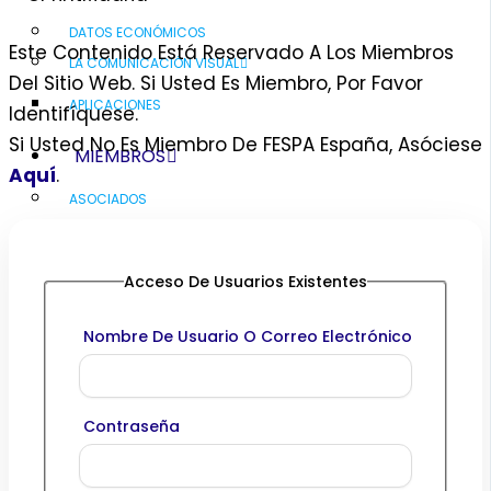
DATOS ECONÓMICOS
Este Contenido Está Reservado A Los Miembros
LA COMUNICACIÓN VISUAL
Del Sitio Web. Si Usted Es Miembro, Por Favor
APLICACIONES
Identifíquese.
Si Usted No Es Miembro De FESPA España, Asóciese
MIEMBROS
Aquí
.
ASOCIADOS
SOCIOS COLABORADORES
RECURSOS
Acceso De Usuarios Existentes
PUBLICACIONES
Nombre De Usuario O Correo Electrónico
ESTUDIOS
FICHAS TÉCNICAS
NEWSLETTERS
Contraseña
MANUALES DE PROCESOS
EVENTOS