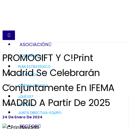
ASOCIACIÓN
PROMOGIFT Y C!Print
GOBERNANZA
PLAN ESTRATÉGICO
Madrid Se Celebrarán
ESTATUTOS
Conjuntamente En IFEMA
QUIÉNES SOMOS
¿QUÉ ES?
MADRID A Partir De 2025
HISTORIA
JUNTA DIRECTIVA-EQUIPO
24 De Enero De 2024
SECTOR