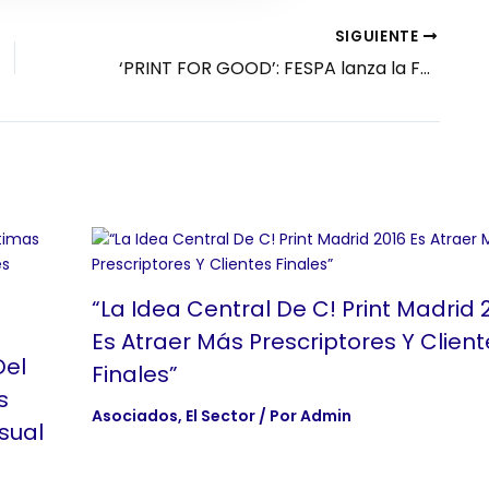
SIGUIENTE
‘PRINT FOR GOOD’: FESPA lanza la Fundación FESPA para promover prácticas sostenibles, apoyo a la comunidad y programas educativos
“La Idea Central De C! Print Madrid 
Es Atraer Más Prescriptores Y Client
Del
Finales”
s
Asociados
,
El Sector
/ Por
Admin
sual