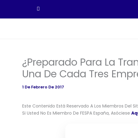
Ir
Al
Contenido
¿Preparado Para La Tran
Una De Cada Tres Empre
1 De Febrero De 2017
Este Contenido Está Reservado A Los Miembros Del Siti
Si Usted No Es Miembro De FESPA España, Asóciese
Aq