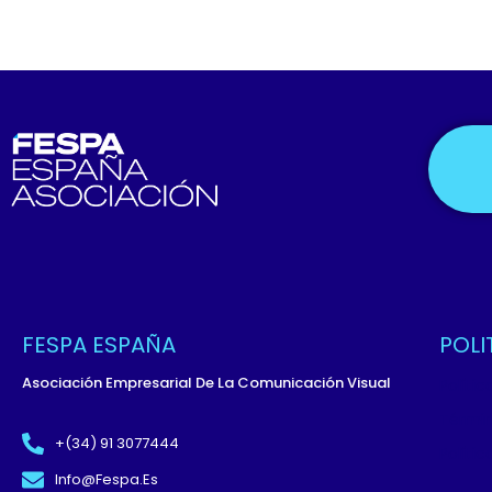
FESPA ESPAÑA
POLI
Asociación Empresarial De La Comunicación Visual
Políti
Términ
+(34) 91 3077444
Políti
Info@fespa.es