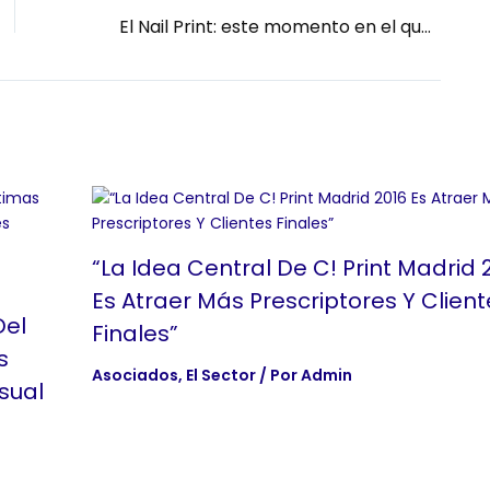
El Nail Print: este momento en el que la manicura también se imprime
“La Idea Central De C! Print Madrid 
Es Atraer Más Prescriptores Y Client
Del
Finales”
s
Asociados
,
El Sector
/ Por
Admin
sual