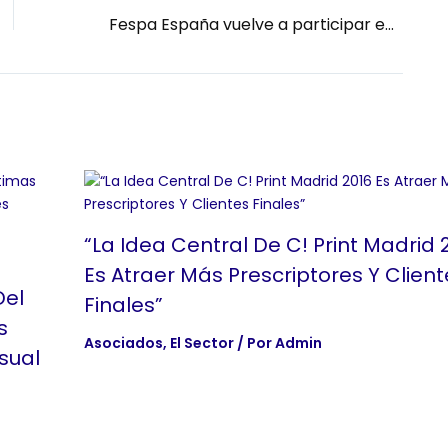
Fespa España vuelve a participar en C! Print Madrid en su cuarta edición como vehículo vertebrador de la industria
“La Idea Central De C! Print Madrid 
Es Atraer Más Prescriptores Y Client
Del
Finales”
s
Asociados
,
El Sector
/ Por
Admin
sual