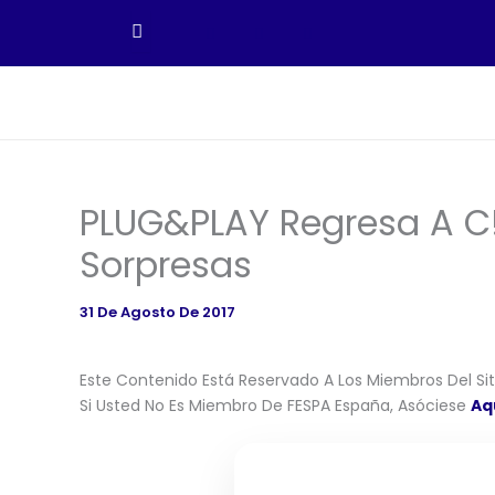
Ir
Al
Contenido
PLUG&PLAY Regresa A C!
Sorpresas
31 De Agosto De 2017
Este Contenido Está Reservado A Los Miembros Del Siti
Si Usted No Es Miembro De FESPA España, Asóciese
Aq