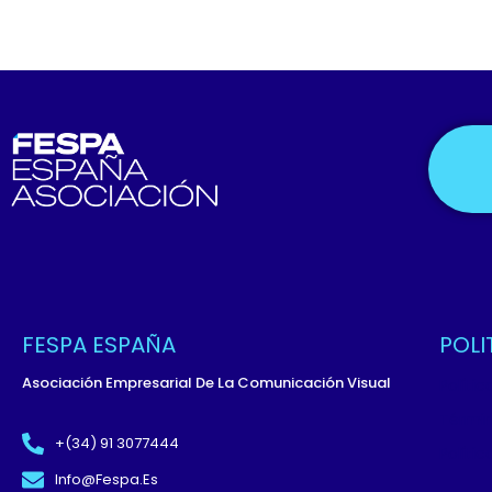
FESPA ESPAÑA
POLI
Asociación Empresarial De La Comunicación Visual
Políti
Términ
+(34) 91 3077444
Políti
Info@fespa.es