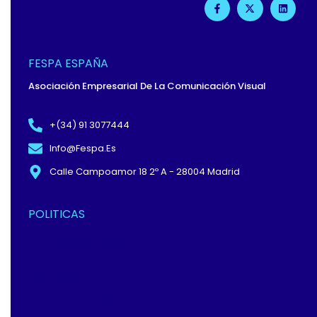
A
-
I
C
T
N
E
W
K
B
I
E
O
T
D
O
T
I
FESPA ESPAÑA
K
E
N
-
R
Asociación Empresarial De La Comunicación Visual
F
+(34) 91 3077444
Info@fespa.es
Calle Campoamor 18 2º A - 28004 Madrid
POLITICAS
Política De Privacidad Y
Protección De Datos
Términos Y
Condiciones
Política De Cookies