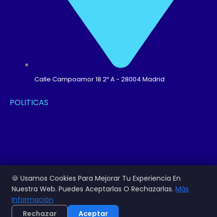
Calle Campoamor 18 2º A - 28004 Madrid
POLITICAS
Política De Privacidad Y
Protección De Datos
Términos Y Condiciones
Política De Cookies
🍪 Usamos Cookies Para Mejorar Tu Experiencia En
Nuestra Web. Puedes Aceptarlas O Rechazarlas.
Más
© Copyright 2026 FESPA España Asociación. Asociación Empresarial
Información
De La Comunicacion Visual. Todos Los Derechos Reservados.
Rechazar
Aceptar