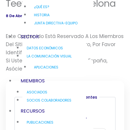
Teefactory En Barcelona
¿QUÉ ES?
HISTORIA
8 De Abril De 2022
JUNTA DIRECTIVA-EQUIPO
Este Contenido Está Reservado A Los Miembros
SECTOR
Del Sitio Web. Si Usted Es Miembro, Por Favor
DATOS ECONÓMICOS
Identifíquese.
LA COMUNICACIÓN VISUAL
Si Usted No Es Miembro De FESPA España,
APLICACIONES
Asóciese
Aquí
.
MIEMBROS
ASOCIADOS
Acceso De Usuarios Existentes
SOCIOS COLABORADORES
RECURSOS
Nombre De Usuario O Correo
PUBLICACIONES
Electrónico