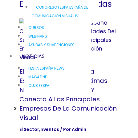
Entradas Relacionadas
CONGRESO FESPA ESPAÑA DE
COMUNICACION VISUAL IV
CURSOS
WEBINARS
AYUDAS Y SUVBENCIONES
NOTICIAS
FESPA ESPAÑA NEWS
El III Congreso De Fespa
MAGAZINE
España Clarifica Las Últimas
CLUB FESPA
Novedades Del Sector Y
Conecta A Las Principales
Empresas De La Comunicación
X
Visual
El Sector
,
Eventos
/ Por
Admin