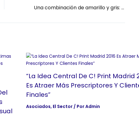
Una combinación de amarillo y gris: los colores del año 2021 para Pantone
“La Idea Central De C! Print Madrid 
Es Atraer Más Prescriptores Y Client
Del
Finales”
s
Asociados
,
El Sector
/ Por
Admin
sual