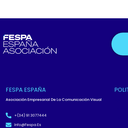
FESPA ESPAÑA
POLI
Asociación Empresarial De La Comunicación Visual
Políti
Términ
+(34) 91 3077444
Políti
Info@fespa.es