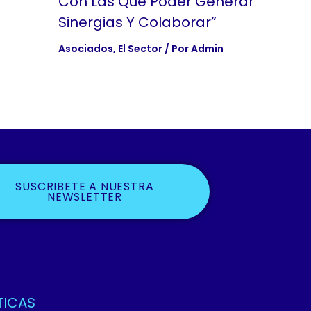
Con Las Que Poder Generar
Sinergias Y Colaborar”
Asociados
,
El Sector
/ Por
Admin
SUSCRIBETE A NUESTRA
NEWSLETTER
TICAS