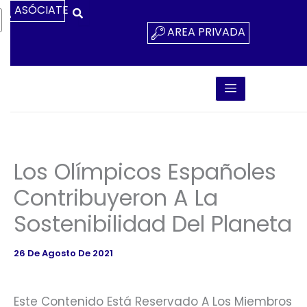
Ir
ASÓCIATE
Al
AREA PRIVADA
Contenido
Los Olímpicos Españoles
Contribuyeron A La
Sostenibilidad Del Planeta
26 De Agosto De 2021
Este Contenido Está Reservado A Los Miembros