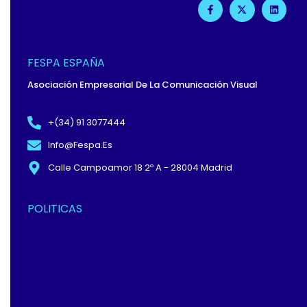
F
X
L
A
-
I
C
T
N
E
W
K
B
I
E
O
T
D
O
T
I
FESPA ESPAÑA
K
E
N
-
R
Asociación Empresarial De La Comunicación Visual
F
+(34) 91 3077444
Info@fespa.es
Calle Campoamor 18 2º A - 28004 Madrid
POLITICAS
Política De Privacidad Y
Protección De Datos
Términos Y
Condiciones
Política De Cookies