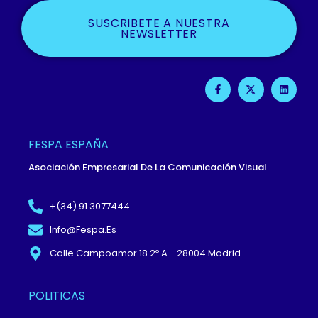
SUSCRIBETE A NUESTRA
NEWSLETTER
F
X
L
A
-
I
C
T
N
E
W
K
B
I
E
O
T
D
O
T
I
FESPA ESPAÑA
K
E
N
-
R
Asociación Empresarial De La Comunicación Visual
F
+(34) 91 3077444
Info@fespa.es
Calle Campoamor 18 2º A - 28004 Madrid
POLITICAS