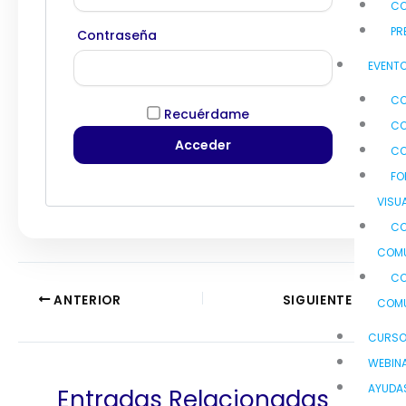
C
PR
Contraseña
EVENTO
CO
Recuérdame
CO
CO
FO
VISU
CO
COMU
CO
ANTERIOR
SIGUIENTE
COMU
CURS
WEBIN
AYUDA
Entradas Relacionadas