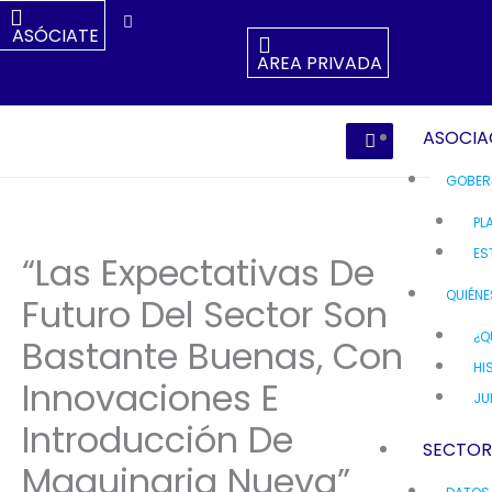
Ir
ASÓCIATE
Al
AREA PRIVADA
Contenido
ASOCIA
GOBER
PL
ES
“Las Expectativas De
QUIÉN
Futuro Del Sector Son
¿Q
Bastante Buenas, Con
HI
Innovaciones E
JU
Introducción De
SECTO
Maquinaria Nueva”