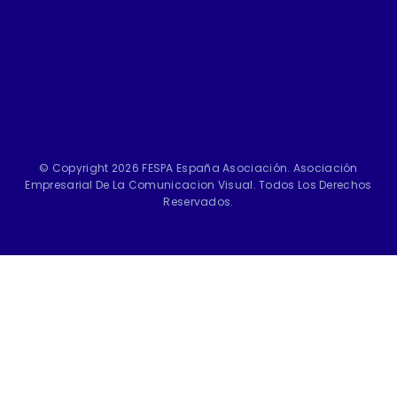
Política De Privacidad Y
Protección De Datos
Términos Y
Condiciones
Política De Cookies
© Copyright 2026 FESPA España Asociación. Asociación
Empresarial De La Comunicacion Visual. Todos Los Derechos
Reservados.