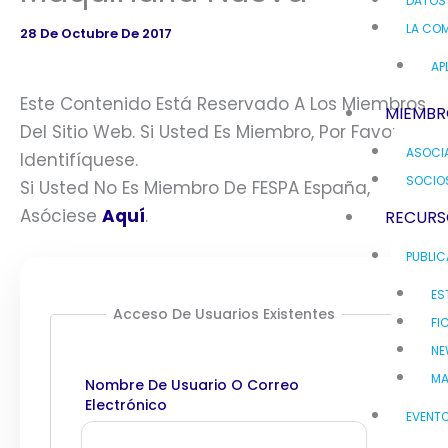
DATOS
LA COM
28 De Octubre De 2017
AP
Este Contenido Está Reservado A Los Miembros
MIEMBR
Del Sitio Web. Si Usted Es Miembro, Por Favor
ASOCI
Identifíquese.
SOCIO
Si Usted No Es Miembro De FESPA España,
Asóciese
Aquí
.
RECURS
PUBLI
ES
Acceso De Usuarios Existentes
FI
NE
MA
Nombre De Usuario O Correo
Electrónico
EVENT