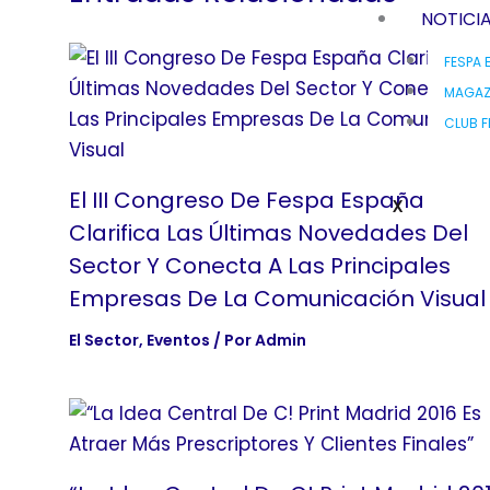
NOTICI
FESPA 
MAGAZ
CLUB F
El III Congreso De Fespa España
X
Clarifica Las Últimas Novedades Del
Sector Y Conecta A Las Principales
Empresas De La Comunicación Visual
El Sector
,
Eventos
/ Por
Admin