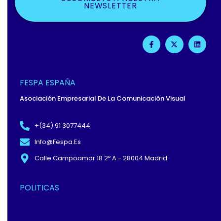
NEWSLETTER
F
X
L
A
-
I
C
T
N
E
W
K
B
I
E
O
T
D
O
T
I
FESPA ESPAÑA
K
E
N
-
R
Asociación Empresarial De La Comunicación Visual
F
+(34) 91 3077444
Info@fespa.es
Calle Campoamor 18 2º A - 28004 Madrid
POLITICAS
Política De Privacidad Y
Protección De Datos