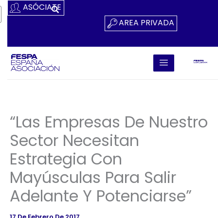
Ir
ASÓCIATE
Al
AREA PRIVADA
Contenido
“Las Empresas De Nuestro
Sector Necesitan
Estrategia Con
Mayúsculas Para Salir
Adelante Y Potenciarse”
17 De Febrero De 2017