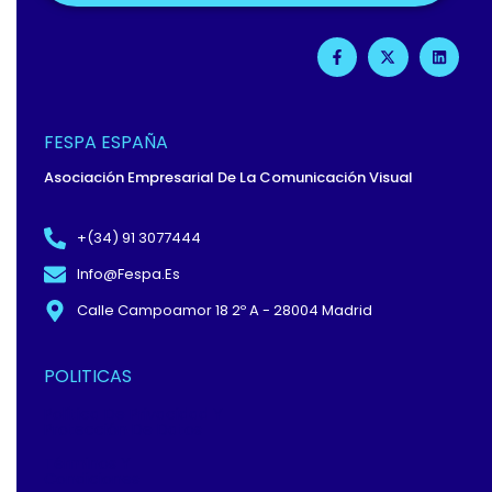
F
X
L
A
-
I
C
T
N
E
W
K
B
I
E
O
T
D
O
T
I
FESPA ESPAÑA
K
E
N
-
R
Asociación Empresarial De La Comunicación Visual
F
+(34) 91 3077444
Info@fespa.es
Calle Campoamor 18 2º A - 28004 Madrid
POLITICAS
Política De Privacidad Y
Protección De Datos
Términos Y
Condiciones