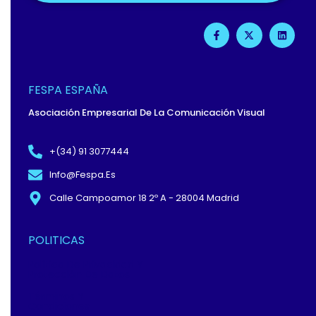
F
X
L
A
-
I
C
T
N
E
W
K
B
I
E
O
T
D
O
T
I
FESPA ESPAÑA
K
E
N
-
R
Asociación Empresarial De La Comunicación Visual
F
+(34) 91 3077444
Info@fespa.es
Calle Campoamor 18 2º A - 28004 Madrid
POLITICAS
Política De Privacidad Y
Protección De Datos
Términos Y
Condiciones