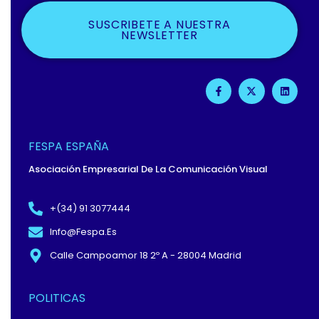
SUSCRIBETE A NUESTRA
NEWSLETTER
F
X
L
A
-
I
C
T
N
E
W
K
B
I
E
O
T
D
O
T
I
FESPA ESPAÑA
K
E
N
-
R
Asociación Empresarial De La Comunicación Visual
F
+(34) 91 3077444
Info@fespa.es
Calle Campoamor 18 2º A - 28004 Madrid
POLITICAS