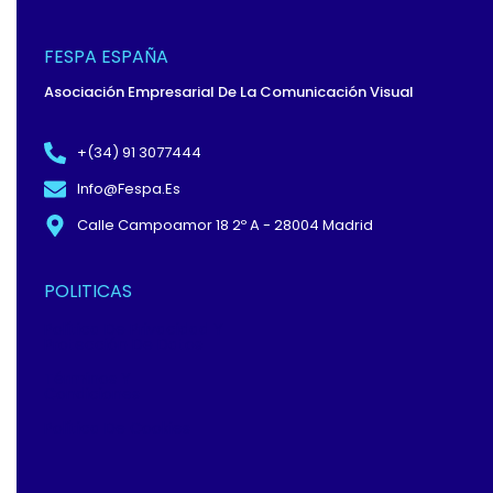
E
W
K
B
I
E
O
T
D
O
T
I
FESPA ESPAÑA
K
E
N
-
R
Asociación Empresarial De La Comunicación Visual
F
+(34) 91 3077444
Info@fespa.es
Calle Campoamor 18 2º A - 28004 Madrid
POLITICAS
Política De Privacidad Y
Protección De Datos
Términos Y
Condiciones
Política De Cookies