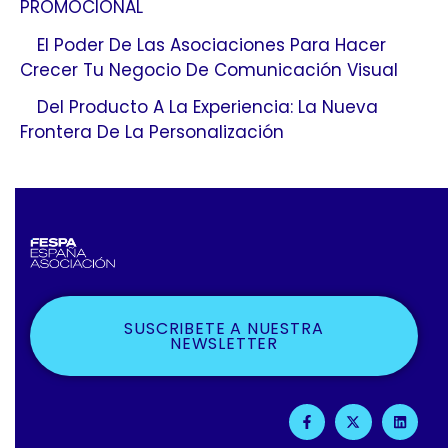
PROMOCIONAL
El Poder De Las Asociaciones Para Hacer
Crecer Tu Negocio De Comunicación Visual
Del Producto A La Experiencia: La Nueva
Frontera De La Personalización
SUSCRIBETE A NUESTRA
NEWSLETTER
F
X
L
A
-
I
C
T
N