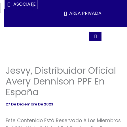
Ir
ASÓCIATE
Al
AREA PRIVADA
Contenido
Jesvy, Distribuidor Oficial
Avery Dennison PPF En
España
27 De Diciembre De 2023
Este Contenido Está Reservado A Los Miembros