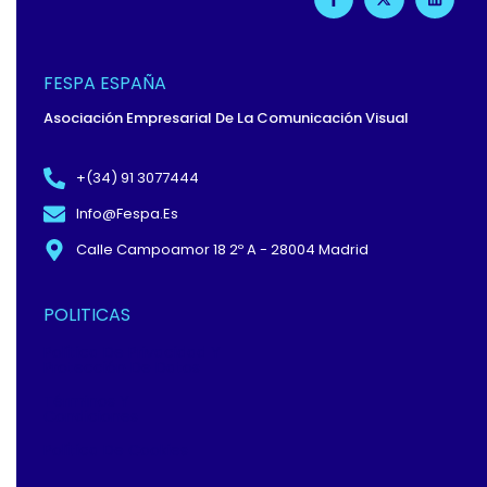
A
-
I
C
T
N
E
W
K
B
I
E
O
T
D
O
T
I
FESPA ESPAÑA
K
E
N
-
R
Asociación Empresarial De La Comunicación Visual
F
+(34) 91 3077444
Info@fespa.es
Calle Campoamor 18 2º A - 28004 Madrid
POLITICAS
Política De Privacidad Y
Protección De Datos
Términos Y
Condiciones
Política De Cookies