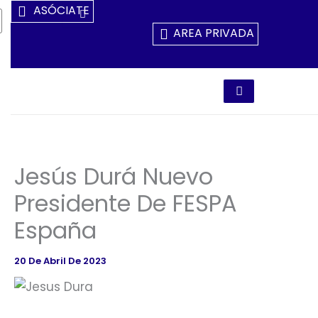
Ir
ASÓCIATE
Al
AREA PRIVADA
Contenido
Jesús Durá Nuevo
Presidente De FESPA
España
20 De Abril De 2023