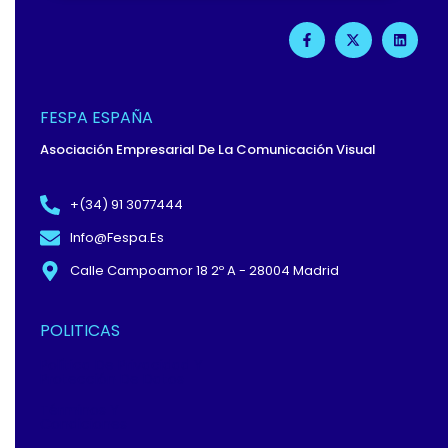
F
X
L
A
-
I
C
T
N
E
W
K
B
I
E
O
T
D
O
T
I
FESPA ESPAÑA
K
E
N
-
R
Asociación Empresarial De La Comunicación Visual
F
+(34) 91 3077444
Info@fespa.es
Calle Campoamor 18 2º A - 28004 Madrid
POLITICAS
Política De Privacidad Y
Protección De Datos
Términos Y
Condiciones