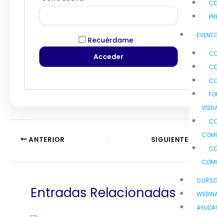
C
PR
EVENTO
Recuérdame
CO
CO
CO
FO
VISU
CO
COMU
ANTERIOR
SIGUIENTE
CO
COMU
CURS
Entradas Relacionadas
WEBIN
AYUDA