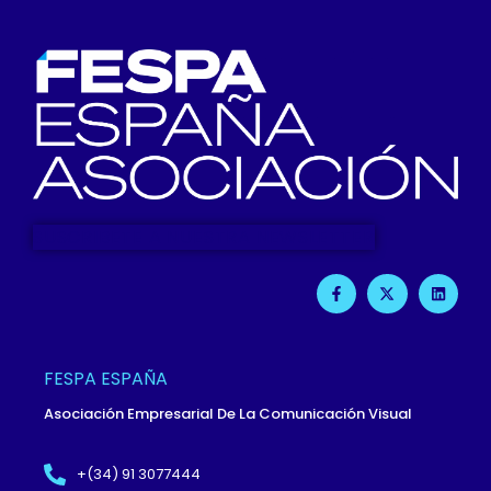
SUSCRIBETE A NUESTRA NEWSLETTER
F
X
L
A
-
I
C
T
N
E
W
K
B
I
E
O
T
D
O
T
I
FESPA ESPAÑA
K
E
N
-
R
Asociación Empresarial De La Comunicación Visual
F
+(34) 91 3077444