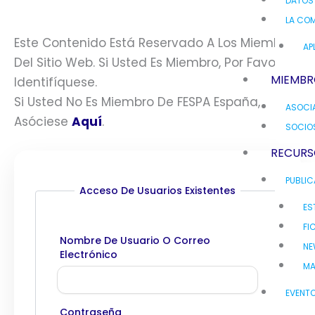
DATOS
LA COM
Este Contenido Está Reservado A Los Miembros
AP
Del Sitio Web. Si Usted Es Miembro, Por Favor
MIEMBR
Identifíquese.
Si Usted No Es Miembro De FESPA España,
ASOCI
Asóciese
Aquí
.
SOCIO
RECURS
PUBLI
Acceso De Usuarios Existentes
ES
FI
Nombre De Usuario O Correo
NE
Electrónico
MA
EVENT
Contraseña