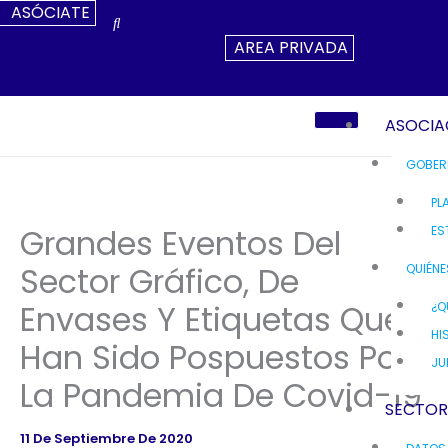
Ir
ASÓCIATE
Al
AREA PRIVADA
Contenido
ASOCIA
GOBER
PL
Grandes Eventos Del
ES
Sector Gráfico, De
QUIÉN
Envases Y Etiquetas Que
¿Q
HI
Han Sido Pospuestos Por
JU
La Pandemia De Covid-19
SECTO
11 De Septiembre De 2020