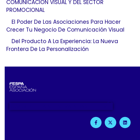
COMUNICACIÓN VISUAL Y DEL SECTOR
PROMOCIONAL
El Poder De Las Asociaciones Para Hacer
Crecer Tu Negocio De Comunicación Visual
Del Producto A La Experiencia: La Nueva
Frontera De La Personalización
SUSCRIBETE A NUESTRA NEWSLETTER
F
X
L
A
-
I
C
T
N
E
W
K
B
I
E