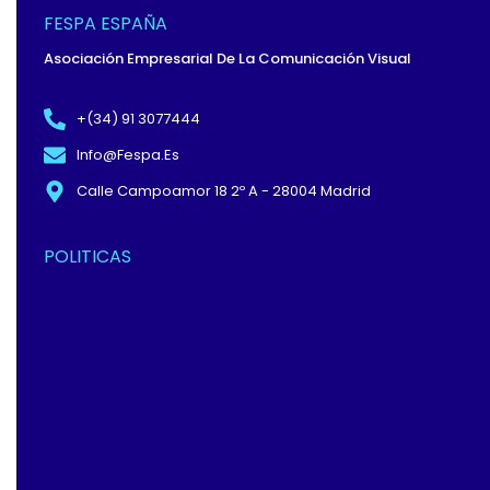
O
T
D
O
T
I
FESPA ESPAÑA
K
E
N
-
R
Asociación Empresarial De La Comunicación Visual
F
+(34) 91 3077444
Info@fespa.es
Calle Campoamor 18 2º A - 28004 Madrid
POLITICAS
Política De Privacidad Y
Protección De Datos
Términos Y
Condiciones
Política De Cookies