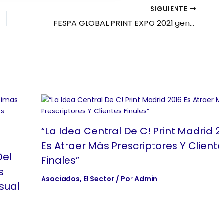
SIGUIENTE
FESPA GLOBAL PRINT EXPO 2021 genera esperanza en el sector de la comunicación visual
“La Idea Central De C! Print Madrid 
Es Atraer Más Prescriptores Y Client
Del
Finales”
s
Asociados
,
El Sector
/ Por
Admin
sual