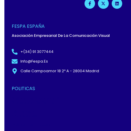
A
-
I
C
T
N
E
W
K
B
I
E
O
T
D
O
T
I
FESPA ESPAÑA
K
E
N
-
R
Asociación Empresarial De La Comunicación Visual
F
+(34) 91 3077444
Info@fespa.es
Calle Campoamor 18 2º A - 28004 Madrid
POLITICAS
Política De Privacidad Y
Protección De Datos
Términos Y
Condiciones
Política De Cookies