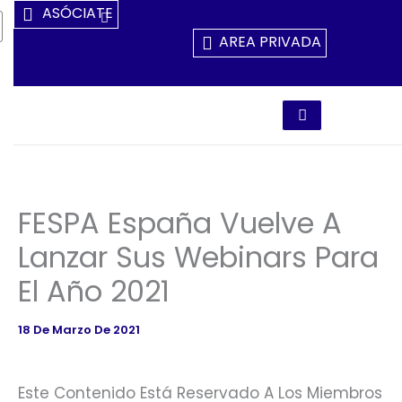
Ir
ASÓCIATE
Al
AREA PRIVADA
Contenido
FESPA España Vuelve A
Lanzar Sus Webinars Para
El Año 2021
18 De Marzo De 2021
Este Contenido Está Reservado A Los Miembros