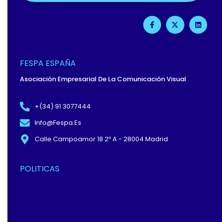
F
X
L
A
-
I
C
T
N
E
W
K
B
I
E
O
T
D
O
T
I
FESPA ESPAÑA
K
E
N
-
R
Asociación Empresarial De La Comunicación Visual
F
+(34) 91 3077444
Info@fespa.es
Calle Campoamor 18 2º A - 28004 Madrid
POLITICAS
Política De Privacidad Y
Protección De Datos
Términos Y
Condiciones