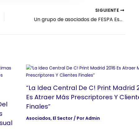
SIGUIENTE
Un grupo de asociados de FESPA España visitará FESPA Global Print Expo con el pack de viaje de la asociación
“La Idea Central De C! Print Madrid 
Es Atraer Más Prescriptores Y Client
Del
Finales”
s
Asociados
,
El Sector
/ Por
Admin
sual