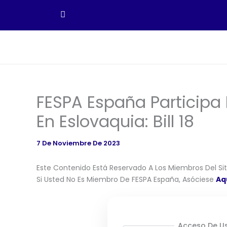
Ir
Al
Contenido
FESPA España Participa E
En Eslovaquia: Bill 18
7 De Noviembre De 2023
Este Contenido Está Reservado A Los Miembros Del Siti
Si Usted No Es Miembro De FESPA España, Asóciese
Aq
Acceso De Us