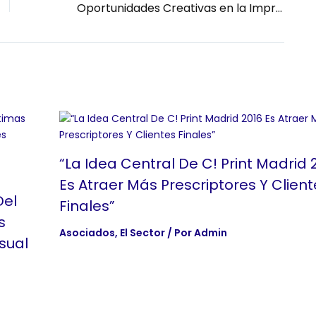
Oportunidades Creativas en la Impresión de Gráficos para Paredes y Suelos durante Eventos Festivos
“La Idea Central De C! Print Madrid 
Es Atraer Más Prescriptores Y Client
Del
Finales”
s
Asociados
,
El Sector
/ Por
Admin
sual