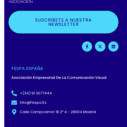
SUSCRIBETE A NUESTRA
NEWSLETTER
F
X
L
A
-
I
C
T
N
E
W
K
B
I
E
O
T
D
O
T
I
FESPA ESPAÑA
K
E
N
-
R
Asociación Empresarial De La Comunicación Visual
F
+(34) 91 3077444
Info@fespa.es
Calle Campoamor 18 2º A - 28004 Madrid