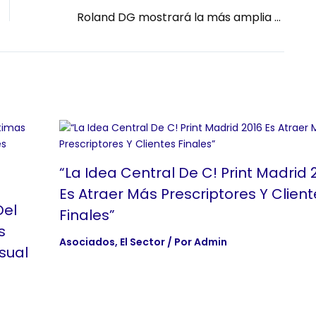
Roland DG mostrará la más amplia gama de equipos de impresión y corte e impresión UV en FESPA 2018
“La Idea Central De C! Print Madrid 
Es Atraer Más Prescriptores Y Client
Del
Finales”
s
Asociados
,
El Sector
/ Por
Admin
sual