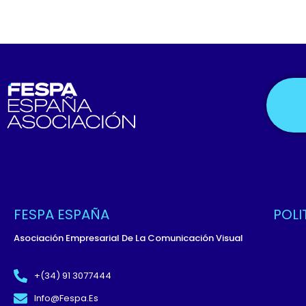
FESPA ESPAÑA
POLI
Asociación Empresarial De La Comunicación Visual
Políti
Términ
+(34) 91 3077444
Políti
Info@fespa.es