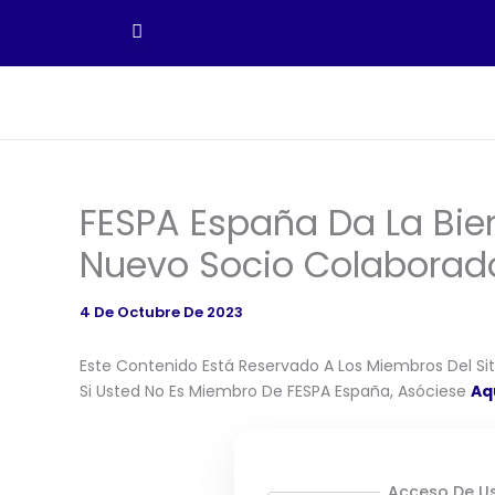
Ir
Al
Contenido
FESPA España Da La Bi
Nuevo Socio Colaborad
4 De Octubre De 2023
Este Contenido Está Reservado A Los Miembros Del Siti
Si Usted No Es Miembro De FESPA España, Asóciese
Aq
Acceso De Us