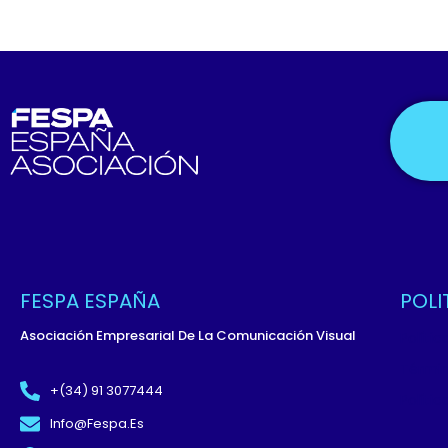
FESPA ESPAÑA
POLI
Asociación Empresarial De La Comunicación Visual
Políti
Términ
+(34) 91 3077444
Políti
Info@fespa.es