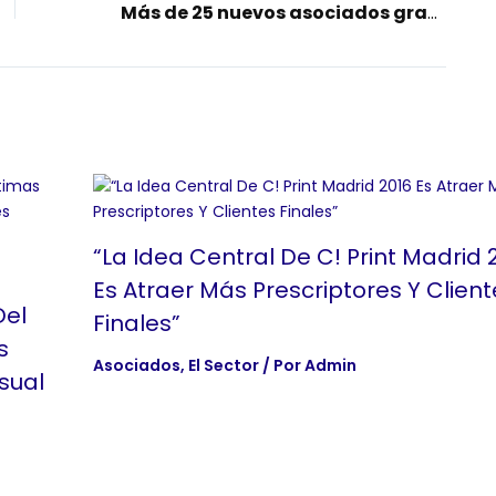
Más de 25 nuevos asociados gracias al plan de captación de FESPA España
“La Idea Central De C! Print Madrid 
Es Atraer Más Prescriptores Y Client
Del
Finales”
s
Asociados
,
El Sector
/ Por
Admin
sual