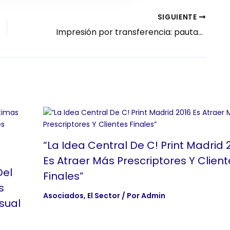
SIGUIENTE
Impresión por transferencia: pautas para detectar y solucionar problemas
“La Idea Central De C! Print Madrid 
Es Atraer Más Prescriptores Y Client
Del
Finales”
s
Asociados
,
El Sector
/ Por
Admin
sual