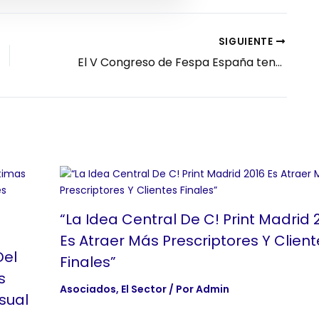
SIGUIENTE
El V Congreso de Fespa España tendrá lugar en Madrid el 28 de noviembre
“La Idea Central De C! Print Madrid 
Es Atraer Más Prescriptores Y Client
Del
Finales”
s
Asociados
,
El Sector
/ Por
Admin
sual